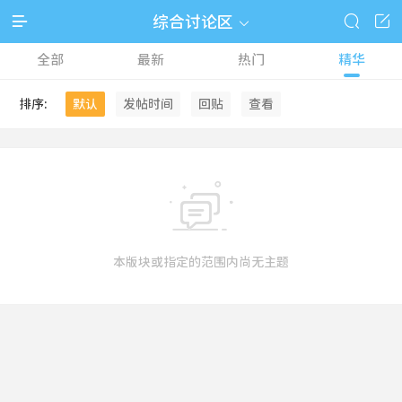



综合讨论区

全部
最新
热门
精华
排序:
默认
发帖时间
回贴
查看

本版块或指定的范围内尚无主题