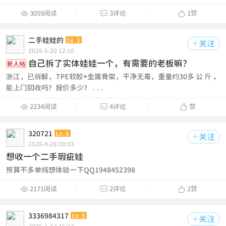



3059阅读
3评论
1
赞
二手娃娃的
Lv.1
关注

2026-5-20 12:10
自己拆了实体娃娃一个，有需要的老板嘛？
新人帖
浙江，已拆解，TPE软胶+金属骨架，干净无霉，重量约30多 公 斤 ，
能上门回收吗？报价多少？ ...



2234阅读
4评论
赞
320721
Lv.6
关注

2026-4-28 00:03
想收一个二手瑕疵娃
预算不多单纯想体验一下QQ1948452398



2171阅读
2评论
2
赞
3336984317
Lv.5
关注
