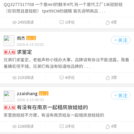
QQ3277317708 一个是mrl的魅羊4代 另一个是代工厂1米硅胶娃
（巨软而且是硅胶） tpe99CM的腿模 首先说明商品 ...



2495阅读
1评论
4
赞
雨杰
Lv.1
关注

2026-6-15 03:02
求鉴定
新人帖
兄弟们求鉴定，老板声称小钱办大事，品牌说有协议不能透露，我看
着确实很不错，兄弟们有没有知道啥品牌的 ...



2193阅读
4评论
3
赞
zzaishang
Lv.3
关注

2026-3-13 08:33
有没有在南京一起租房放娃娃的
新人帖
家里放娃娃不方便，有没有南京娃友一起租房放娃娃的



2189阅读
2评论
4
赞