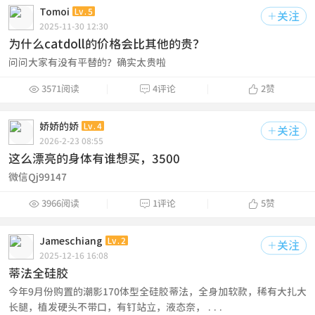
Tomoi
Lv.5
关注

2025-11-30 12:30
为什么catdoll的价格会比其他的贵？
问问大家有没有平替的？确实太贵啦



3571阅读
4评论
2
赞
娇娇的娇
Lv.4
关注

2026-2-23 08:55
这么漂亮的身体有谁想买，3500
微信Qj99147



3966阅读
1评论
5
赞
Jameschiang
Lv.2
关注

2025-12-16 16:08
蒂法全硅胶
今年9月份购置的潮影170体型全硅胶蒂法，全身加软款，稀有大扎大
长腿，植发硬头不带口，有钉站立，液态奈， ...