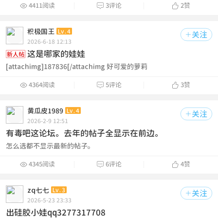



4411阅读
3评论
2
赞
积极国王
Lv.4
关注

2026-6-18 12:13
这是哪家的娃娃
新人帖
[attachimg]187836[/attachimg 好可爱的萝莉



4364阅读
5评论
3
赞
黄瓜皮1989
Lv.4
关注

2026-2-9 12:51
有毒吧这论坛。去年的帖子全显示在前边。
怎么选都不显示最新的帖子。



4345阅读
6评论
4
赞
zq七七
Lv.3
关注

2026-5-23 23:33
出硅胶小娃qq3277317708