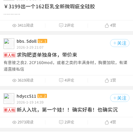
￥3199出一个162巨乳全新微瑕疵全硅胶
…………



3411阅读
2评论
4
赞
bbs.5doll
Lv.1
关注

2026-3-29 21:07
求购肥婆单独身体，带价来
新人帖
有意彼之良2.2CF160mod，或者之类的丰满身材，胸要加软，有渠
道直接私信



3619阅读
4评论
1
赞
hdycc511
Lv.2
关注

2026-1-19 14:39
新人入坑，第一个娃！！确实好看！也确实沉
新人帖



2973阅读
2评论
4
赞