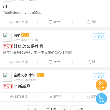
2026-1-12 16:23
出
780出shedoll，1.0楚琳。



3893阅读
4评论
2
赞
ppp
Lv.2
关注

2025-10-20 19:30
娃娃怎么保养啊
新人帖
新买的全硅胶娃娃，问一下大佬们怎么保养啊



3559阅读
2评论
赞
宝藏玩家-小涵
Lv.1
关注

2026-6-16 23:19

全新新品
新人帖
菜单




1873阅读
2评论
3
赞
发布
上一页
第 1 页

下一页