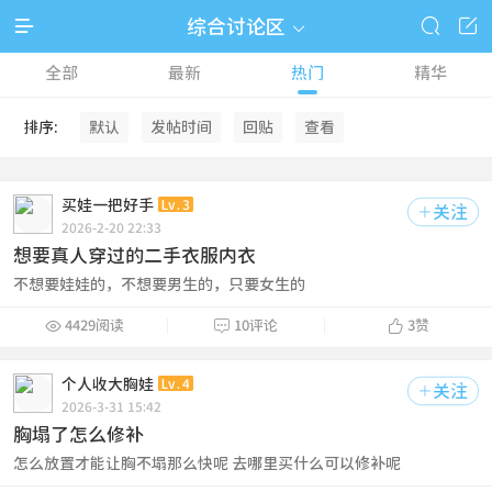



综合讨论区

全部
最新
热门
精华
排序:
默认
发帖时间
回贴
查看
买娃一把好手
Lv.3
关注

2026-2-20 22:33
想要真人穿过的二手衣服内衣
不想要娃娃的，不想要男生的，只要女生的



4429阅读
10评论
3
赞
个人收大胸娃
Lv.4
关注

2026-3-31 15:42
胸塌了怎么修补
怎么放置才能让胸不塌那么快呢 去哪里买什么可以修补呢