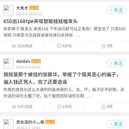
大鬼才
Lv.6
关注

2026-2-23 05:52
650出168tpe夹吸智能娃娃植发头
俊影牌子 植发头 身高168 下体没问题可以正常用！便宜出了 只卖600
微瑕 只接受河北自提或者快递拉走转账 ...



3226阅读
6评论
6
赞
daidaix
Lv.5
关注

2026-4-5 04:40
我就是那个被挂的张振华，举报了个极其恶心的骗子，
骗人钱还骂人，完了还要造谣
你真的是我长这么大遇到的最奇葩的人，怂，坏，脑子还不好使。这
你造的谣也太蠢了吧，贴个截图就知道你在颠 ...



3197阅读
1评论
8
赞
卖女孩的小灬柴
Lv.5
关注

2026-5-2 18:45