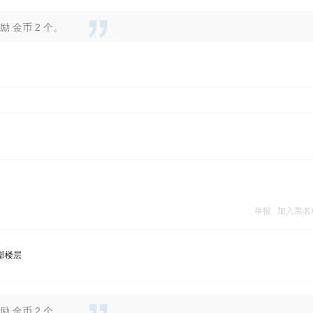
 金币 2 个。
举报
加入黑名
部楼层
 金币 2 个。