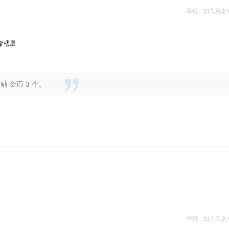
举报
加入黑名
部楼层
 金币 3 个。
举报
加入黑名