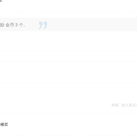
层
 金币 3 个。
举报
加入黑名
部楼层