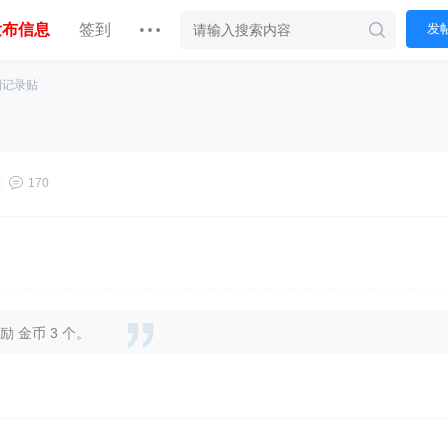
发布信息
签到
发
到记录贴
|
170
 金币 3 个。