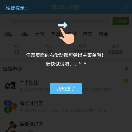


5DOLL 社区
便捷提示：
/
3
签到
版区
版区
新帖
热图
热门
热文
精选
今日
昨日
帖子
会员
16
36
270996
61828
任意页面向右滑动都可弹出主菜单哦！
赶快试试吧... ^_^
娃娃市场
6
二手娃娃
我知道了
玩家免费发布信息从这里开始，本版块禁止商家广告帖！
综合讨论区
关于娃娃的话题、提问、娃圈事件都可以来这里讨论
举报投诉区
投诉举报