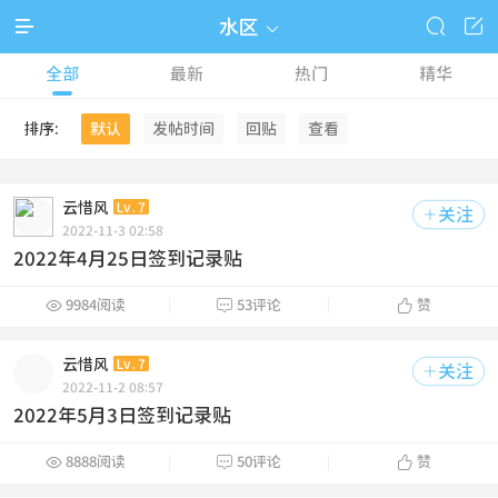



水区

全部
最新
热门
精华
排序:
默认
发帖时间
回贴
查看
云惜风
Lv.7
关注

2022-11-3 02:58
2022年4月25日签到记录贴



9984阅读
53评论
赞
云惜风
Lv.7
关注

2022-11-2 08:57
2022年5月3日签到记录贴



8888阅读
50评论
赞