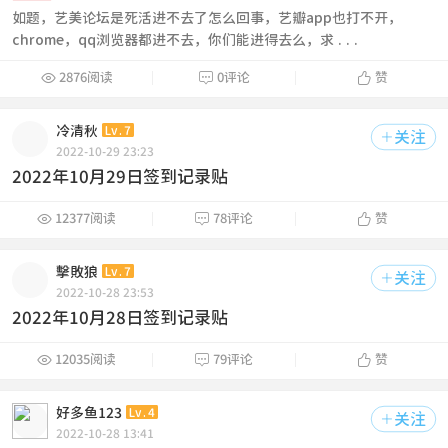
如题，艺美论坛是死活进不去了怎么回事，艺瓣app也打不开，
chrome，qq浏览器都进不去，你们能进得去么，求 ...



2876阅读
0评论
赞
冷清秋
Lv.7
关注

2022-10-29 23:23
2022年10月29日签到记录贴



12377阅读
78评论
赞
擊敗狼
Lv.7
关注

2022-10-28 23:53
2022年10月28日签到记录贴



12035阅读
79评论
赞
好多鱼123
Lv.4
关注

2022-10-28 13:41