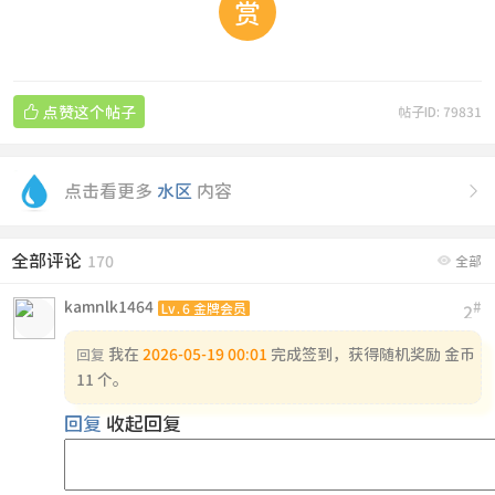
赏

点赞这个帖子
帖子ID: 79831
点击看更多
水区
内容

全部评论

170
全部
kamnlk1464
#
Lv.6 金牌会员
2
我在
2026-05-19 00:01
完成签到，获得随机奖励 金币
回复
11 个。
回复
收起回复