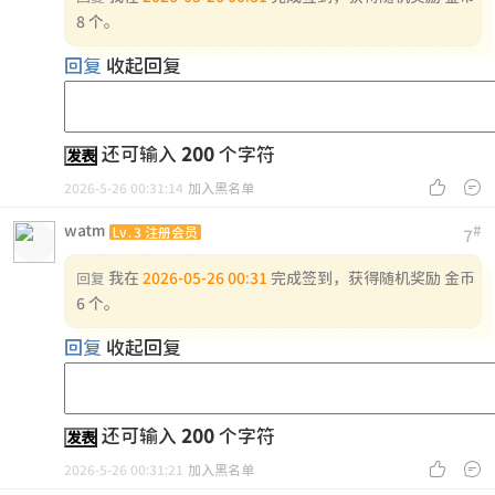
8 个。
回复
收起回复
还可输入
200
个字符
发表


2026-5-26 00:31:14
加入黑名单
watm
#
Lv.3 注册会员
7
我在
2026-05-26 00:31
完成签到，获得随机奖励 金币
回复
6 个。
回复
收起回复
还可输入
200
个字符
发表


2026-5-26 00:31:21
加入黑名单