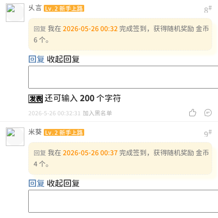
乆言
#
Lv.2 新手上路
8
我在
2026-05-26 00:32
完成签到，获得随机奖励 金币
回复
6 个。
回复
收起回复
还可输入
200
个字符
发表


2026-5-26 00:32:31
加入黑名单
米葵
#
Lv.2 新手上路
9
我在
2026-05-26 00:37
完成签到，获得随机奖励 金币
回复
4 个。
回复
收起回复