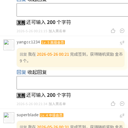
还可输入
200
个字符
发表


2026-5-26 00:21:15
加入黑名单
yangcc1234
#
Lv.5 高级会员
5
我在
2026-05-26 00:21
完成签到，获得随机奖励 金币
回复
9 个。
回复
收起回复
还可输入
200
个字符
发表


2026-5-26 00:21:34
加入黑名单
superblade
#
Lv.4 中级会员
6
我在
2026-05-26 00:31
完成签到，获得随机奖励 金币
回复