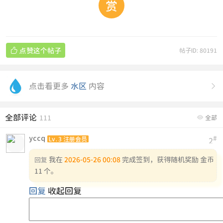
赏

点赞这个帖子
帖子ID: 80191
点击看更多
水区
内容

全部评论

111
全部
yccq
#
Lv.3 注册会员
2
我在
2026-05-26 00:08
完成签到，获得随机奖励 金币
回复
11 个。
回复
收起回复