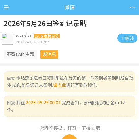


详情
2026年5月26日签到记录贴
wzryjzc
Lv.6 金牌会员
关注

2026-5-26 00:01:07
不看TA的主题
发消息
本贴是论坛每日签到系统在每天的第一位签到者签到时所自动
回复
生成的,如果您还未签到,
请点此
进行签到的操作。
我在
2026-05-26 00:01
完成签到，获得随机奖励 金币 12
回复
个。
搬砖不容易，打赏一下楼主吧