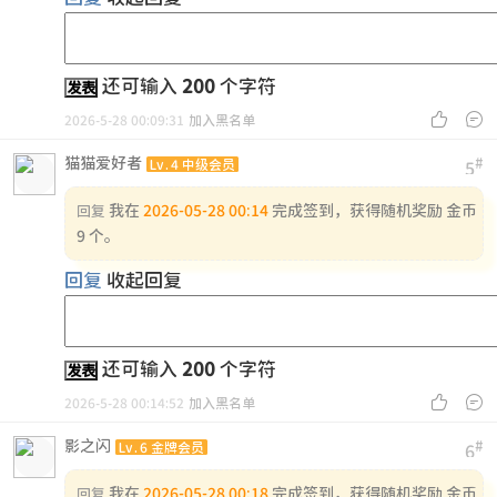
还可输入
200
个字符
发表


2026-5-28 00:09:31
加入黑名单
猫猫爱好者
#
Lv.4 中级会员
5
我在
2026-05-28 00:14
完成签到，获得随机奖励 金币
回复
9 个。
回复
收起回复
还可输入
200
个字符
发表


2026-5-28 00:14:52
加入黑名单
影之闪
#
Lv.6 金牌会员
6
我在
2026-05-28 00:18
完成签到，获得随机奖励 金币
回复