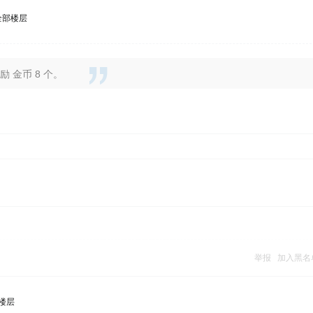
全部楼层
 金币 8 个。
举报
加入黑名
楼层