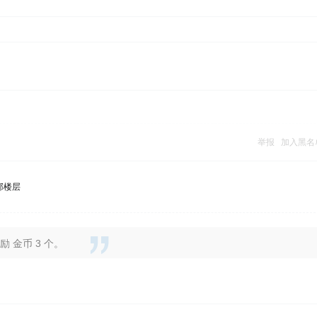
举报
加入黑名
部楼层
 金币 3 个。