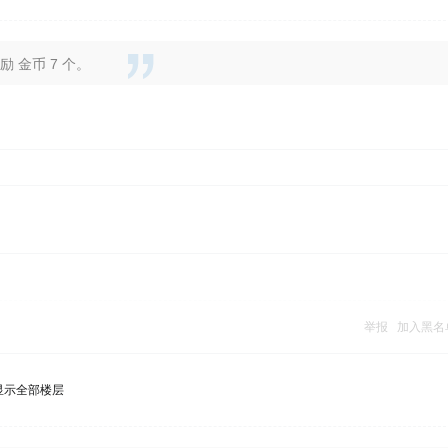
 金币 7 个。
举报
加入黑名
显示全部楼层