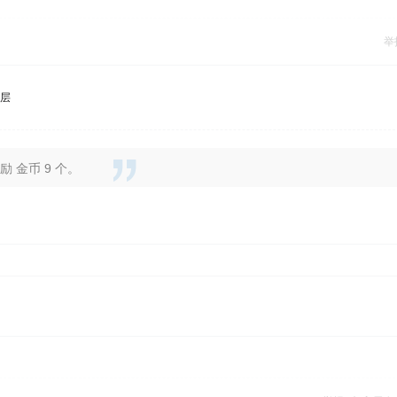
举
层
 金币 9 个。