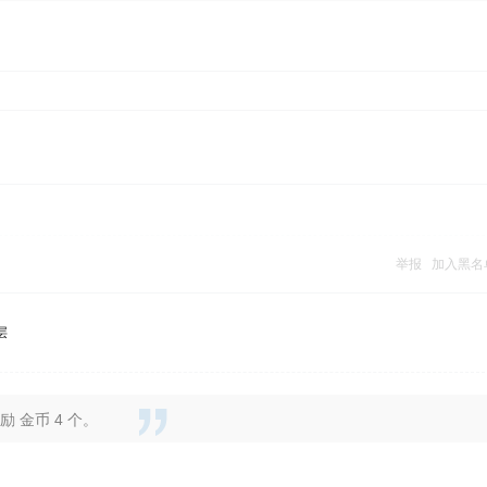
举报
加入黑名
层
 金币 4 个。