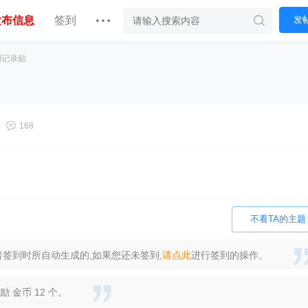
发布信息
签到
发
到记录贴
|
168
不看TA的主题
签到时所自动生成的,如果您还未签到,
请点此
进行签到的操作。
 金币 12 个。