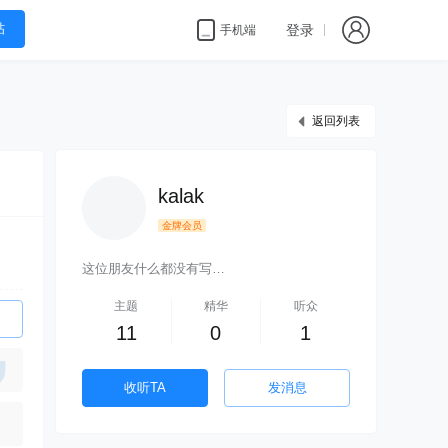
帖
登录
手机端
返回列表
kalak
金牌会员
这位朋友什么都没有写…
主题
精华
听众
11
0
1
收听TA
发消息