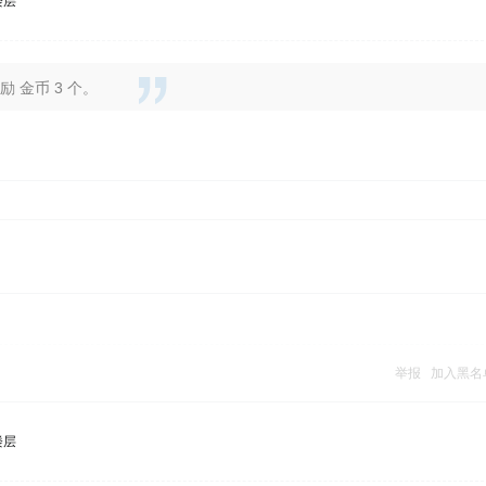
楼层
 金币 3 个。
举报
加入黑名
楼层