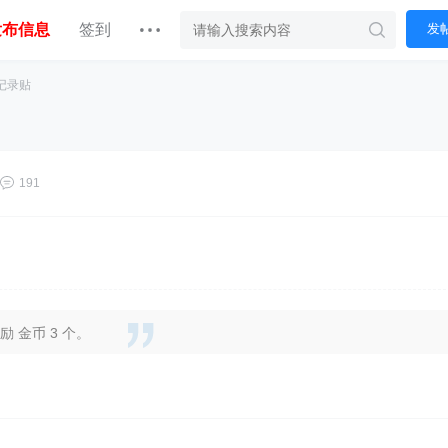
发布信息
签到
发
到记录贴
191
 金币 3 个。