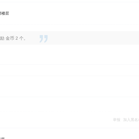
部楼层
 金币 2 个。
举报
加入黑名