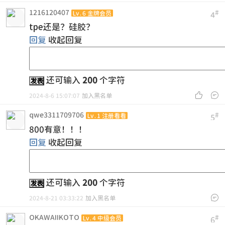
1216120407
#
Lv.6 金牌会员
4
tpe还是？硅胶？
回复
收起回复
还可输入
200
个字符
发表


2024-8-6 15:07:07
加入黑名单
qwe3311709706
#
Lv.1 注册看看
5
800有意！！！
回复
收起回复
还可输入
200
个字符
发表

2024-8-21 03:33:22
加入黑名单
OKAWAIIKOTO
#
Lv.4 中级会员
6