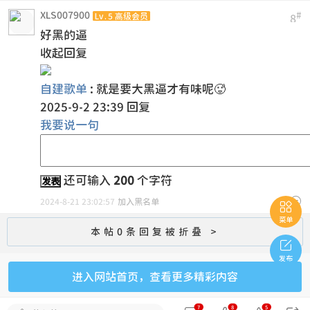
XLS007900
#
Lv.5 高级会员
8
好黑的逼
收起回复
自建歌单
:
就是要大黑逼才有味呢🥵
2025-9-2 23:39
回复
我要说一句
还可输入
200
个字符
发表

2024-8-21 23:02:57
加入黑名单

菜单
本帖0条回复被折叠 >

发布
进入网站首页，查看更多精彩内容
7
8
5