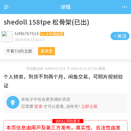


详情
shedoll 158tpe 松骨架(已出)
tzf46767514
Lv.4 中级会员
关注

2024-8-6 13:11:17
不看TA的主题
发消息
本帖最后由 tzf46767514 于 2024-8-22 07:30 编辑
个人转卖，到货不到两个月，闲鱼交易，可照片视频验
证
本帖子中包含更多精彩资源

您需要
登录
才可以查看, 没帐号?
立即注册
5DOLL风险提示
本页信息由用户及第三方发布，真实性、合法性由发