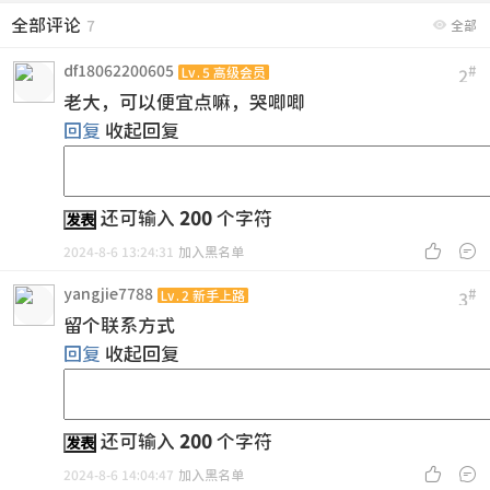
全部评论

7
全部
df18062200605
#
Lv.5 高级会员
2
老大，可以便宜点嘛，哭唧唧
回复
收起回复
还可输入
200
个字符
发表


2024-8-6 13:24:31
加入黑名单
yangjie7788
#
Lv.2 新手上路
3
留个联系方式
回复
收起回复
还可输入
200
个字符
发表


2024-8-6 14:04:47
加入黑名单