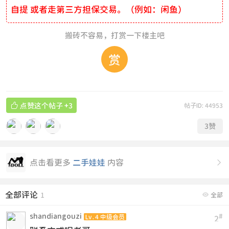
自提 或者走第三方担保交易。（例如：闲鱼）
搬砖不容易，打赏一下楼主吧
赏

点赞这个帖子
+3
帖子ID: 44953
3
赞
点击看更多
二手娃娃
内容

全部评论

1
全部
shandiangouzi
#
Lv.4 中级会员
2