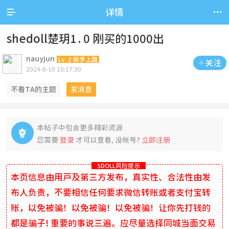


详情
shedoll楚玥1.0 刚买的1000出
nauyjun
Lv.2 新手上路
关注

2024-8-10 15:17:30
不看TA的主题
发消息
本帖子中包含更多精彩资源

您需要
登录
才可以查看, 没帐号?
立即注册
5DOLL风险提示
本页信息由用户及第三方发布，真实性、合法性由发
布人负责，不要相信任何要求微信转账或者支付宝转
账，以免被骗！以免被骗！以免被骗！让你先打钱的
都是骗子! 重要的事说三遍。应尽量选择同城当面交易