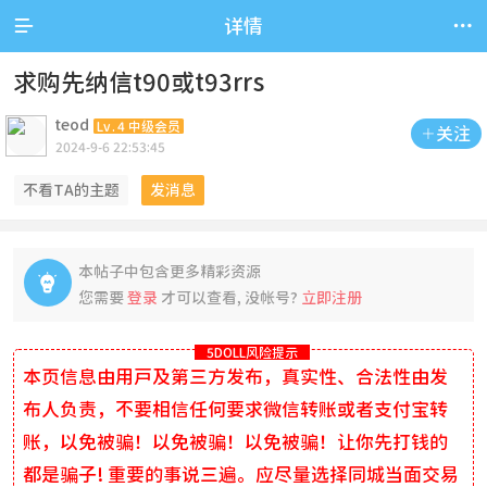


详情
求购先纳信t90或t93rrs
teod
Lv.4 中级会员
关注

2024-9-6 22:53:45
不看TA的主题
发消息
本帖子中包含更多精彩资源

您需要
登录
才可以查看, 没帐号?
立即注册
5DOLL风险提示
本页信息由用户及第三方发布，真实性、合法性由发
布人负责，不要相信任何要求微信转账或者支付宝转
账，以免被骗！以免被骗！以免被骗！让你先打钱的
都是骗子! 重要的事说三遍。应尽量选择同城当面交易