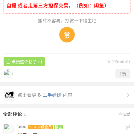
自提 或者走第三方担保交易。（例如：闲鱼）
搬砖不容易，打赏一下楼主吧
赏

点赞这个帖子
+1
帖子ID: 46101
1
赞
点击看更多
二手娃娃
内容

全部评论

1
全部
teod
#
Lv.4 中级会员
楼主
2