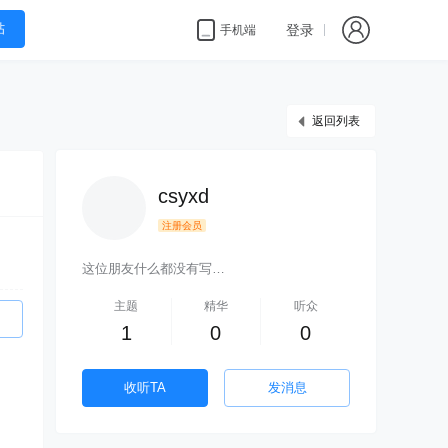
帖
登录
手机端
返回列表
csyxd
注册会员
这位朋友什么都没有写…
主题
精华
听众
1
0
0
收听TA
发消息