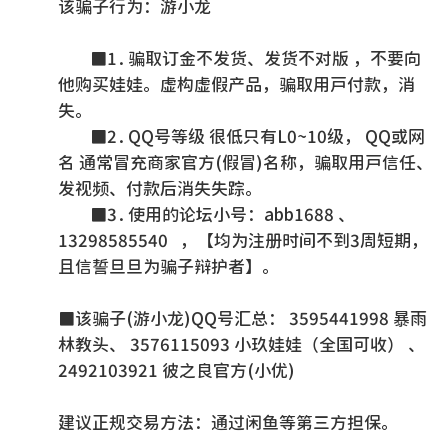
该骗子行为：游小龙
■1.骗取订金不发货、发货不对版 ，不要向
他购买娃娃。虚构虚假产品，骗取用户付款，消
失。
■2.QQ号等级 很低只有L0~10级， QQ或网
名 通常冒充商家官方(假冒)名称，骗取用户信任、
发视频、付款后消失失踪。
■3.使用的论坛小号：abb1688 、
13298585540 ，【均为注册时间不到3周短期，
且信誓旦旦为骗子辩护者】。
■该骗子(游小龙)QQ号汇总： 3595441998 暴雨
林教头、 3576115093 小玖娃娃（全国可收） 、
2492103921 彼之良官方(小优)
建议正规交易方法：通过闲鱼等第三方担保。