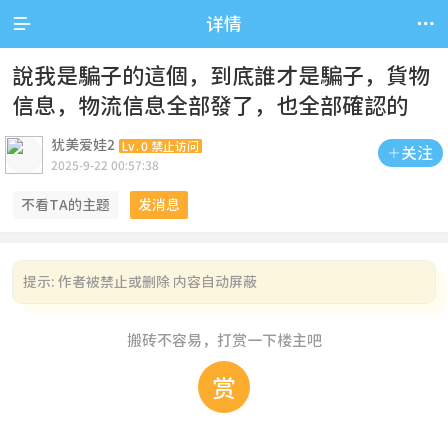


详情
說我是騙子的這個，到底誰才是騙子，貨物
信息，物流信息全部發了，也全部確認的
犹美爱娃2
Lv.0 禁止访问
关注

2025-9-22 00:57:38
不看TA的主题
发消息
提示:
作者被禁止或删除 内容自动屏蔽
搬砖不容易，打赏一下楼主吧
赏