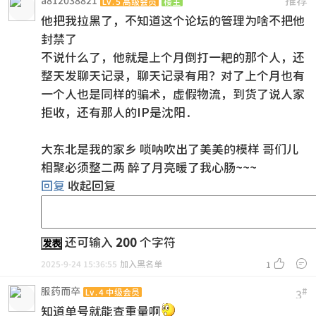
推荐
a812038821
Lv.5 高级会员
楼主
他把我拉黑了，不知道这个论坛的管理为啥不把他
封禁了
不说什么了，他就是上个月倒打一耙的那个人，还
整天发聊天记录，聊天记录有用？对了上个月也有
一个人也是同样的骗术，虚假物流，到货了说人家
拒收，还有那人的IP是沈阳.
大东北是我的家乡 唢呐吹出了美美的模样 哥们儿
相聚必须整二两 醉了月亮暖了我心肠~~~
回复
收起回复
还可输入
200
个字符
发表


2025-9-24 15:36:55
加入黑名单
1
服药而卒
#
Lv.4 中级会员
3
知道单号就能查重量啊