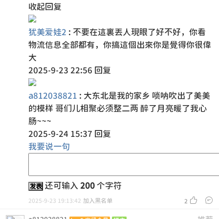
收起回复
犹美爱娃2
:
不要在這裏丟人現眼了好不好，你看
物流信息全部都有，你搞這個出來你是覺得你很偉
大
2025-9-23 22:56
回复
a812038821
:
大东北是我的家乡 唢呐吹出了美美
的模样 哥们儿相聚必须整二两 醉了月亮暖了我心
肠~~~
2025-9-24 15:37
回复
我要说一句
还可输入
200
个字符
发表


2025-9-23 19:13:42
加入黑名单
2