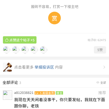
搬砖不容易，打赏一下楼主吧
赏

点赞这个帖子
+5
帖子ID: 62475
5
赞
点击看更多
举报投诉区
内容

全部评论

3
全部
推荐
a812038821
Lv.5 高级会员
楼主
我现在天天闲着没事干，你只要发帖，我就在下面
跟你聊，老铁