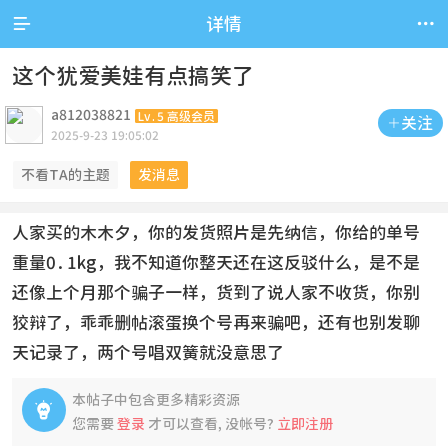


详情
这个犹爱美娃有点搞笑了
a812038821
Lv.5 高级会员
关注

2025-9-23 19:05:02
不看TA的主题
发消息
人家买的木木夕，你的发货照片是先纳信，你给的单号
重量0.1kg，我不知道你整天还在这反驳什么，是不是
还像上个月那个骗子一样，货到了说人家不收货，你别
狡辩了，乖乖删帖滚蛋换个号再来骗吧，还有也别发聊
天记录了，两个号唱双簧就没意思了
本帖子中包含更多精彩资源

您需要
登录
才可以查看, 没帐号?
立即注册