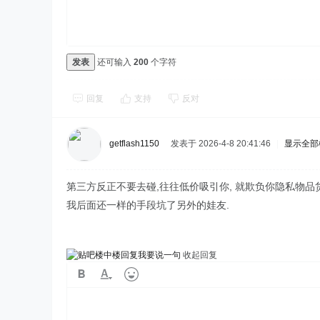
发表
还可输入
200
个字符
回复
支持
反对
getflash1150
发表于 2026-4-8 20:41:46
|
显示全部
第三方反正不要去碰,往往低价吸引你, 就欺负你隐私物品货
我后面还一样的手段坑了另外的娃友.
我要说一句
收起回复