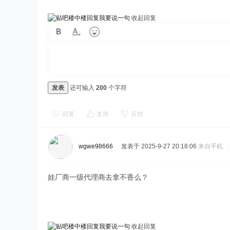
我要说一句
收起回复
发表
还可输入
200
个字符
回复
支持
反对
wgwe98666
发表于 2025-9-27 20:18:06
来自手机
|
娃厂商一级代理商去拿不香么？
我要说一句
收起回复