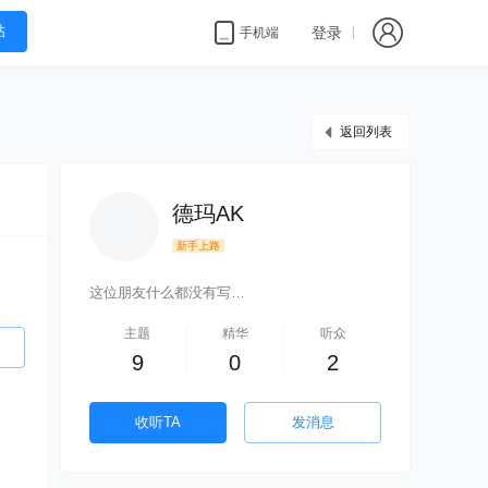
帖
登录
手机端
返回列表
德玛AK
新手上路
这位朋友什么都没有写…
主题
精华
听众
9
0
2
收听TA
发消息