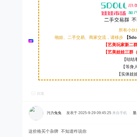
所有小伙
啪娃、二手交易、商家交流，请移步
【5do
【艺美玩家新二群（
【艺美娃娃三群（本
【咕咕事
【等身人
【实体娃娃
回复
污力兔兔
发表于 2025-9-29 09:45:25
来自手机
|
显
这价格买个杂牌 不知道咋说你