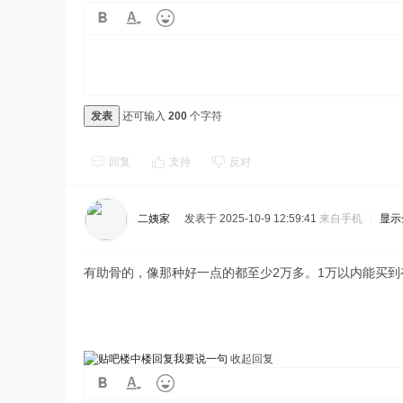
发表
还可输入
200
个字符
回复
支持
反对
二姨家
发表于 2025-10-9 12:59:41
来自手机
|
显示
有助骨的，像那种好一点的都至少2万多。1万以内能买
我要说一句
收起回复