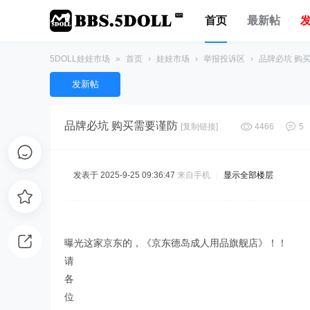
首页
最新帖
5DOLL娃娃市场
»
首页
›
娃娃市场
›
举报投诉区
›
品牌必坑 购
发新帖
品牌必坑 购买需要谨防
[复制链接]
4466
|
5
发表于 2025-9-25 09:36:47
来自手机
|
显示全部楼层
曝光这家京东的，《京东德岛成人用品旗舰店》！！
请
各
位