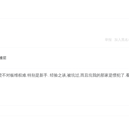
举报
加入黑名
楼层
不对板维权难.特别是新手. 经验之谈,被坑过,而且坑我的那家是惯犯了.