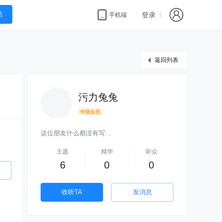
帖
登录
手机端
返回列表
污力兔兔
中级会员
这位朋友什么都没有写…
主题
精华
听众
6
0
0
收听TA
发消息