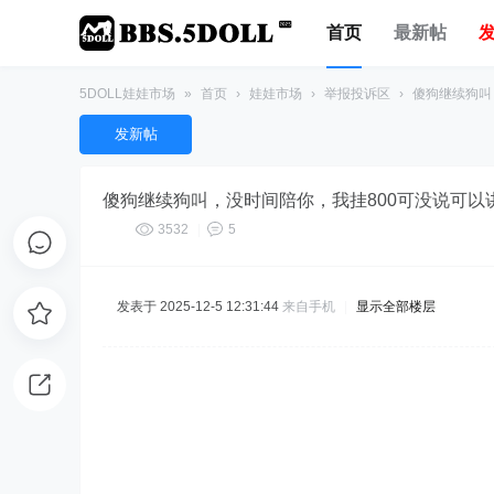
首页
最新帖
5DOLL娃娃市场
»
首页
›
娃娃市场
›
举报投诉区
›
傻狗继续狗叫，
发新帖
傻狗继续狗叫，没时间陪你，我挂800可没说可
3532
|
5
发表于 2025-12-5 12:31:44
来自手机
|
显示全部楼层