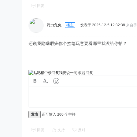
回复
污力兔兔
楼主
发表于 2025-12-5 12:32:38
来自手
还说我隐瞒瑕疵你个煞笔玩意要看哪里我没给你拍？
我要说一句
收起回复
发表
还可输入
200
个字符
回复
支持
反对