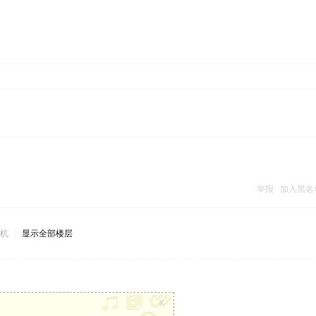
举报
加入黑名
机
|
显示全部楼层
x