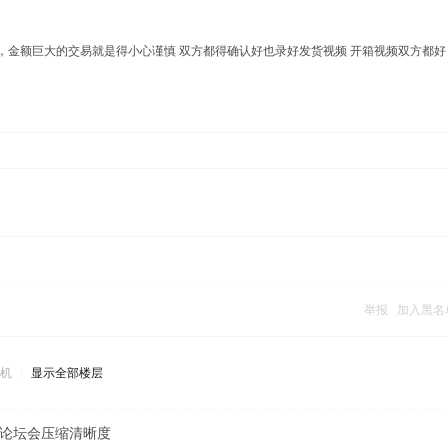
金额巨大的交易就是得小心谨慎 双方都得确认好也录好发货视频 开箱视频双方都好
举报
加入黑名
机
|
显示全部楼层
道论坛会压缩清晰度