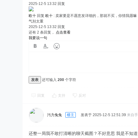
2025-12-5 13:32
回复
欧十
回复
欧十
:
卖家要是不愿意发详细的，那就不买，你情我愿嘛，
气别太重
2025-12-5 13:32
回复
还有 2 条回复，
点击查看
我要说一句
发表
还可输入
200
个字符
回复
支持
反对
污力兔兔
楼主
发表于 2025-12-5 12:51:39
来自手
还整一局我不敢打清晰的聊天截图？不好意思 我是不知