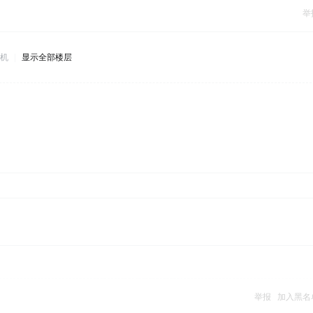
举
机
|
显示全部楼层
举报
加入黑名