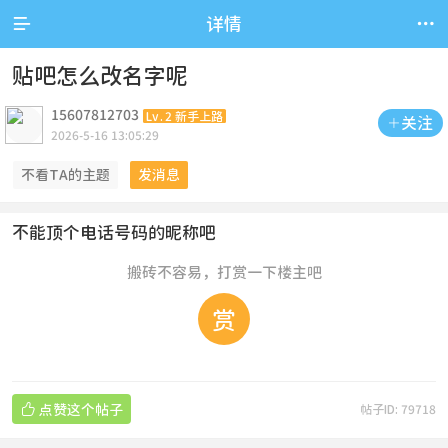


详情
贴吧怎么改名字呢
15607812703
Lv.2 新手上路
关注

2026-5-16 13:05:29
不看TA的主题
发消息
不能顶个电话号码的昵称吧
搬砖不容易，打赏一下楼主吧
赏

点赞这个帖子
帖子ID: 79718