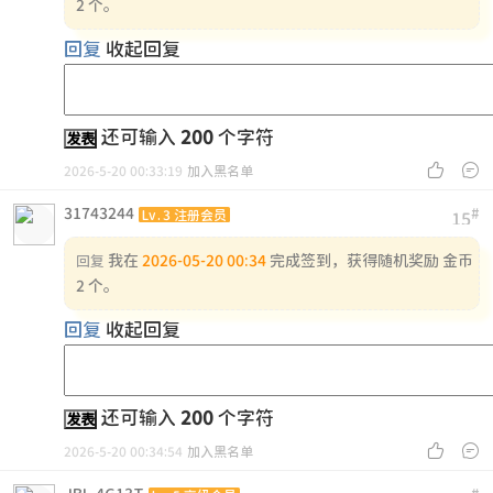
2 个。
回复
收起回复
还可输入
200
个字符
发表


2026-5-20 00:33:19
加入黑名单
31743244
#
Lv.3 注册会员
15
我在
2026-05-20 00:34
完成签到，获得随机奖励 金币
回复
2 个。
回复
收起回复
还可输入
200
个字符
发表


2026-5-20 00:34:54
加入黑名单