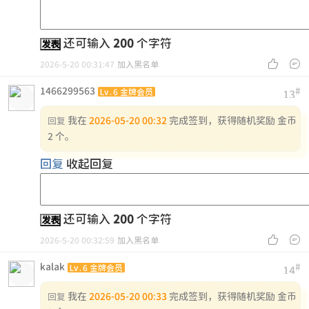
还可输入
200
个字符
发表


2026-5-20 00:31:47
加入黑名单
1466299563
#
Lv.6 金牌会员
13
我在
2026-05-20 00:32
完成签到，获得随机奖励 金币
回复
2 个。
回复
收起回复
还可输入
200
个字符
发表


2026-5-20 00:32:59
加入黑名单
kalak
#
Lv.6 金牌会员
14
我在
2026-05-20 00:33
完成签到，获得随机奖励 金币
回复