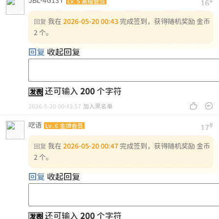
JBL-4G13T
#
Lv.5 高级会员
16
我在
2026-05-20 00:43
完成签到，获得随机奖励 金币
回复
2 个。
回复
收起回复
还可输入
200
个字符
发表


2026-5-20 00:43:57
加入黑名单
呓语
#
Lv.6 金牌会员
17
我在
2026-05-20 00:47
完成签到，获得随机奖励 金币
回复
2 个。
回复
收起回复
还可输入
200
个字符
发表