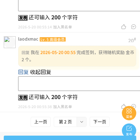
还可输入
200
个字符
发表


2026-5-20 00:55:14
加入黑名单
laodxmac
#
Lv.5 高级会员
20
我在
2026-05-20 00:55
完成签到，获得随机奖励 金币
回复
2 个。
回复
收起回复
还可输入
200
个字符
发表


2026-5-20 00:55:38
加入黑名单

菜单
上一页
第 2 页

下一页

发布