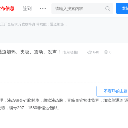
发布信息
签到
发
代工厂全新30斤皮纹半身 带功能：通道加热 ...
：通道加热、夹吸、震动、发声！
[复制链接]
640
|
0
不看TA的主题
纹理，液态铂金硅胶材质，超软液态胸，青筋血管实体妆容，加软单通道 
，编号297，1580非偏远包邮。