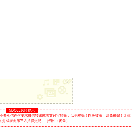
x
册
5DOLL风险提示
不要相信任何要求微信转账或者支付宝转账，以免被骗！以免被骗！以免被骗！让你
自提 或者走第三方担保交易。（例如：闲鱼）