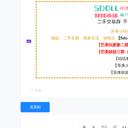
所有小伙
啪娃、二手交易、商家交流，请移步
【5do
【艺美玩家新二群（
【艺美娃娃三群（本
【咕咕事
【等身人
【实体娃娃
回复
发新帖