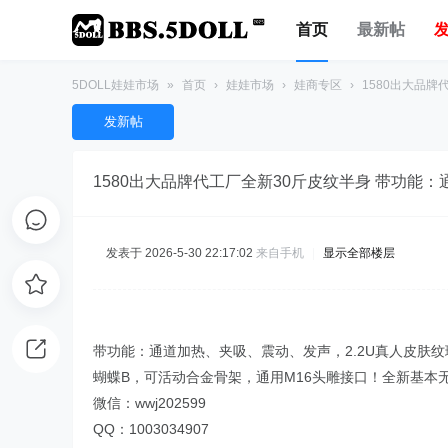
首页
最新帖
5DOLL娃娃市场
»
首页
›
娃娃市场
›
娃商专区
›
1580出大品牌
发新帖
1580出大品牌代工厂全新30斤皮纹半身 带功能
发表于 2026-5-30 22:17:02
来自手机
|
显示全部楼层
带功能：通道加热、夹吸、震动、发声，2.2U真人皮肤
蝴蝶B，可活动合金骨架，通用M16头雕接口！全新基本无瑕
微信：wwj202599
QQ：1003034907