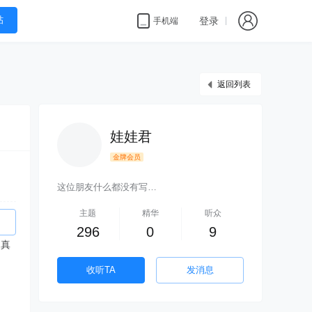
帖
登录
手机端
返回列表
娃娃君
金牌会员
这位朋友什么都没有写…
主题
精华
听众
296
0
9
逼真
收听TA
发消息