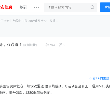
发布信息
签到
发
厂全新生产瑕疵 白肤 30斤皮纹半身，双通 ...
半身，双通道！
[复制链接]
693
|
0
不看TA的主题
筋血管实体妆容，加软双通道 逼真蝴蝶B，可活动合金骨架，通用M16头
。编号263，1380非偏远包邮。