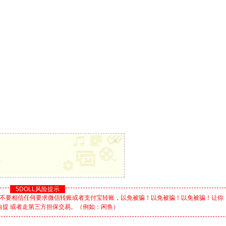
x
册
5DOLL风险提示
不要相信任何要求微信转账或者支付宝转账，以免被骗！以免被骗！以免被骗！让你
自提 或者走第三方担保交易。（例如：闲鱼）