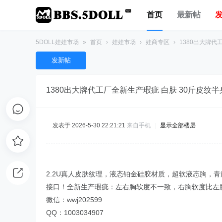
首页
最新帖
5DOLL娃娃市场
»
首页
›
娃娃市场
›
娃商专区
›
1380出大牌代工
发新帖
1380出大牌代工厂全新生产瑕疵 白肤 30斤皮纹
发表于 2026-5-30 22:21:21
来自手机
|
显示全部楼层
2.2U真人皮肤纹理，液态铂金硅胶材质，超软液态胸，青
接口！全新生产瑕疵：左右胸软度不一致，右胸软度比左胸软
微信：wwj202599
QQ：1003034907