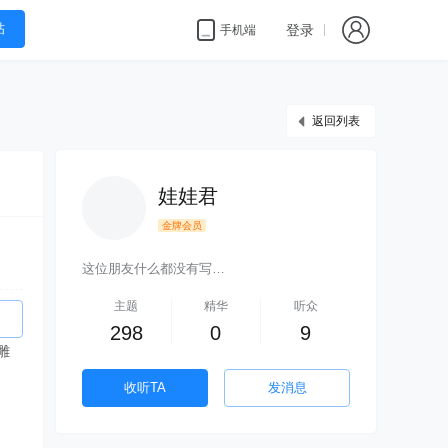
帖
登录
手机端
返回列表
娃娃君
金牌会员
这位朋友什么都没有写…
主题
精华
听众
298
0
9
雕
收听TA
发消息