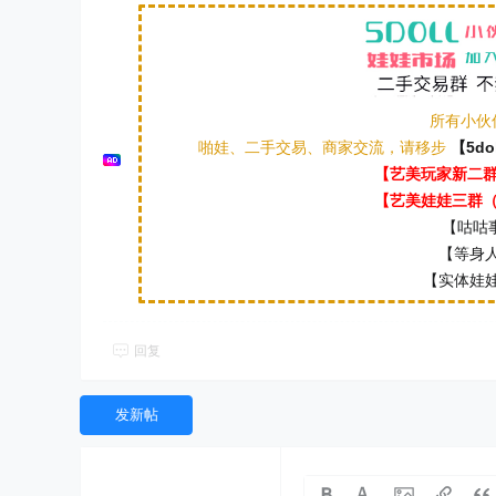
所有小伙
啪娃、二手交易、商家交流，请移步
【5do
【艺美玩家新二群（
【艺美娃娃三群（本
【咕咕事
【等身人
【实体娃娃
回复
发新帖